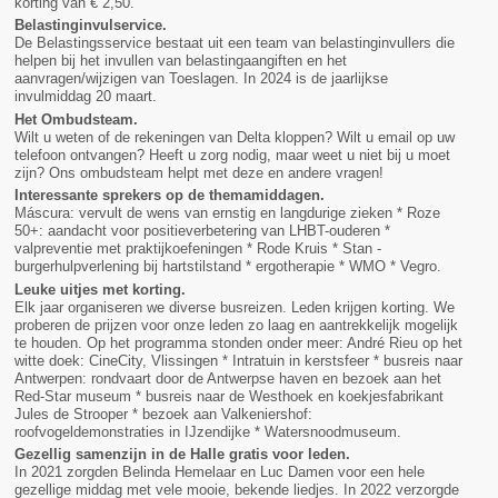
korting van € 2,50.
Belastinginvulservice.
De Belastingsservice bestaat uit een team van belastinginvullers die
helpen bij het invullen van belastingaangiften en het
aanvragen/wijzigen van Toeslagen. In 2024 is de jaarlijkse
invulmiddag 20 maart.
Het Ombudsteam.
Wilt u weten of de rekeningen van Delta kloppen? Wilt u email op uw
telefoon ontvangen? Heeft u zorg nodig, maar weet u niet bij u moet
zijn? Ons ombudsteam helpt met deze en andere vragen!
Interessante sprekers op de themamiddagen.
Máscura: vervult de wens van ernstig en langdurige zieken * Roze
50+: aandacht voor positieverbetering van LHBT-ouderen *
valpreventie met praktijkoefeningen * Rode Kruis * Stan -
burgerhulpverlening bij hartstilstand * ergotherapie * WMO * Vegro.
Leuke uitjes met korting.
Elk jaar organiseren we diverse busreizen. Leden krijgen korting. We
proberen de prijzen voor onze leden zo laag en aantrekkelijk mogelijk
te houden. Op het programma stonden onder meer: André Rieu op het
witte doek: CineCity, Vlissingen * Intratuin in kerstsfeer * busreis naar
Antwerpen: rondvaart door de Antwerpse haven en bezoek aan het
Red-Star museum * busreis naar de Westhoek en koekjesfabrikant
Jules de Strooper * bezoek aan Valkeniershof:
roofvogeldemonstraties in IJzendijke * Watersnoodmuseum.
Gezellig samenzijn in de Halle gratis voor leden.
In 2021 zorgden Belinda Hemelaar en Luc Damen voor een hele
gezellige middag met vele mooie, bekende liedjes. In 2022 verzorgde